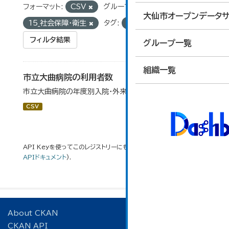
フォーマット:
CSV
グループ:
大仙市オープンデータサ
15_社会保障・衛生
タグ:
入院
フィルタ結果
グループ一覧
組織一覧
市立大曲病院の利用者数
市立大曲病院の年度別入院・外来患者数です。
CSV
API Keyを使ってこのレジストリーにもアクセス可能です
API
(see
APIドキュメント
).
About CKAN
CKAN API