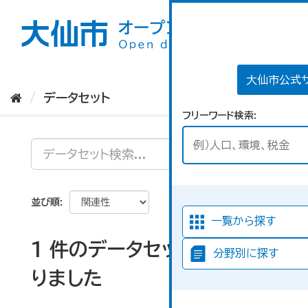
ス
キ
ッ
プ
し
て
大仙市公式
内
データセット
容
フリーワード検索
へ
並び順
一覧から探す
1 件のデータセットが見つか
分野別に探す
りました