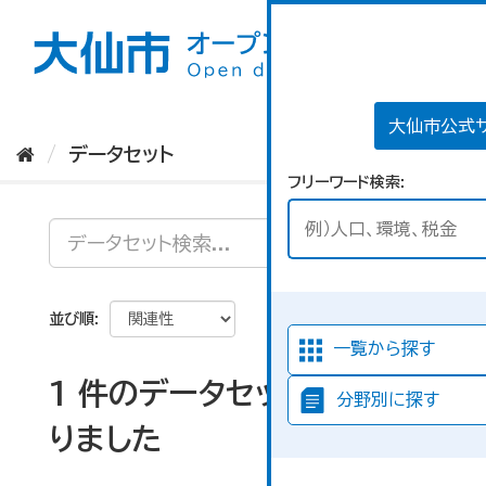
ス
キ
ッ
プ
し
て
大仙市公式
内
データセット
容
フリーワード検索
へ
並び順
一覧から探す
1 件のデータセットが見つか
分野別に探す
りました