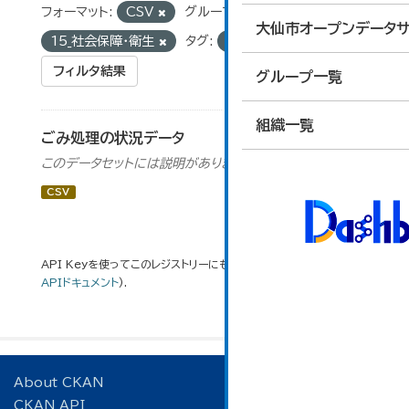
フォーマット:
CSV
グループ:
大仙市オープンデータサ
15_社会保障・衛生
タグ:
可燃物
フィルタ結果
グループ一覧
組織一覧
ごみ処理の状況データ
このデータセットには説明がありません
CSV
API Keyを使ってこのレジストリーにもアクセス可能です
API
(see
APIドキュメント
).
About CKAN
CKAN API