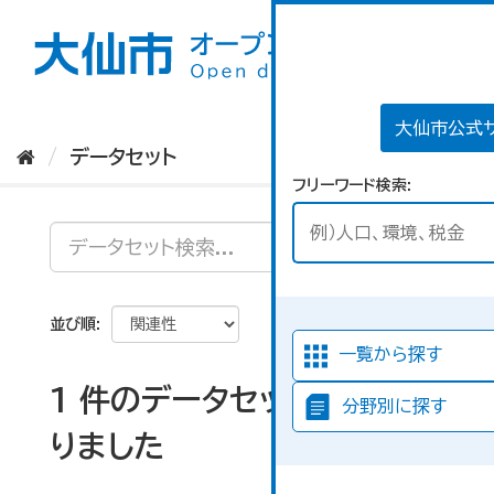
ス
キ
ッ
プ
し
て
大仙市公式
内
データセット
容
フリーワード検索
へ
並び順
一覧から探す
1 件のデータセットが見つか
分野別に探す
りました