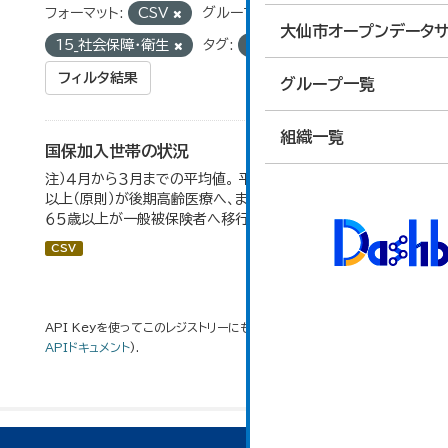
フォーマット:
CSV
グループ:
大仙市オープンデータサ
15_社会保障・衛生
タグ:
国保加入率
フィルタ結果
グループ一覧
組織一覧
国保加入世帯の状況
注）４月から３月までの平均値。 平成２０年４月から、７５歳
以上（原則）が後期高齢医療へ、また、退職被保険者のうち
６５歳以上が一般被保険者へ移行。
CSV
API Keyを使ってこのレジストリーにもアクセス可能です
API
(see
APIドキュメント
).