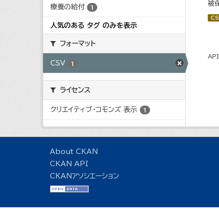
被
療養の給付
1
CS
人気のある タグ のみを表示
フォーマット
AP
CSV
1
ライセンス
クリエイティブ・コモンズ 表示
1
About CKAN
CKAN API
CKANアソシエーション