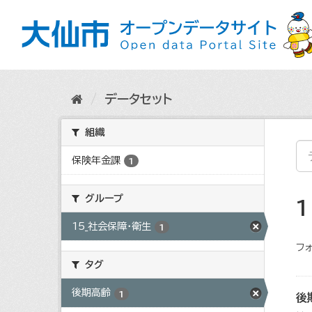
ス
キ
ッ
プ
し
て
内
データセット
容
へ
組織
保険年金課
1
グループ
15_社会保障・衛生
1
フォ
タグ
後期高齢
1
後