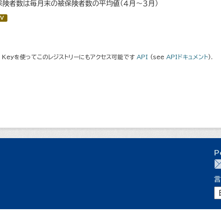
保険者数は毎月末の被保険者数の平均値（４月～３月）
V
I Keyを使ってこのレジストリーにもアクセス可能です
API
(see
APIドキュメント
).
P
言