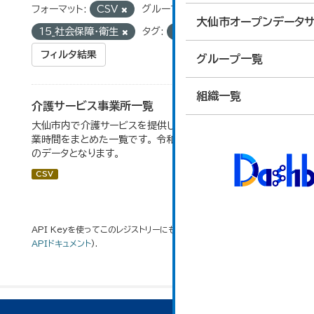
フォーマット:
CSV
グループ:
大仙市オープンデータサ
15_社会保障・衛生
タグ:
施設
フィルタ結果
グループ一覧
組織一覧
介護サービス事業所一覧
大仙市内で介護サービスを提供している事業所の住所や営
業時間をまとめた一覧です。 令和６年１月１日調査時点で
のデータとなります。
CSV
API Keyを使ってこのレジストリーにもアクセス可能です
API
(see
APIドキュメント
).