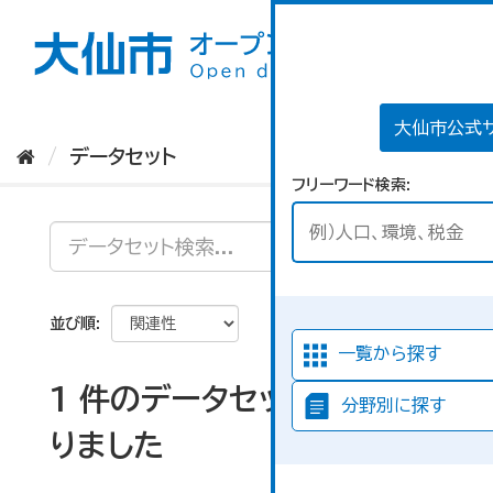
ス
キ
ッ
プ
し
て
大仙市公式
内
データセット
容
フリーワード検索
へ
並び順
一覧から探す
1 件のデータセットが見つか
分野別に探す
りました