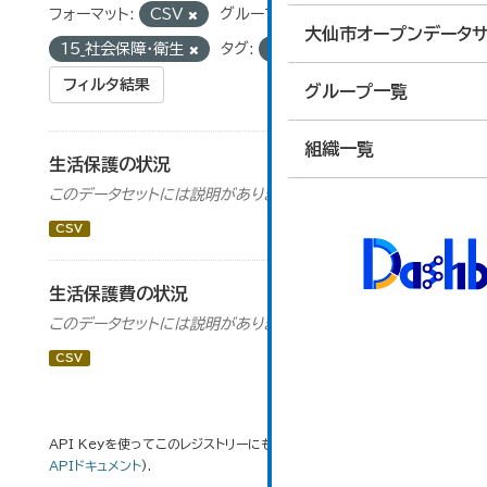
フォーマット:
CSV
グループ:
大仙市オープンデータサ
15_社会保障・衛生
タグ:
生活保護
フィルタ結果
グループ一覧
組織一覧
生活保護の状況
このデータセットには説明がありません
CSV
生活保護費の状況
このデータセットには説明がありません
CSV
API Keyを使ってこのレジストリーにもアクセス可能です
API
(see
APIドキュメント
).