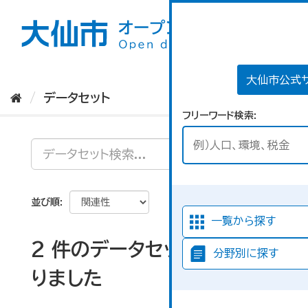
ス
キ
ッ
プ
し
て
大仙市公式
内
データセット
容
フリーワード検索
へ
並び順
一覧から探す
2 件のデータセットが見つか
分野別に探す
りました