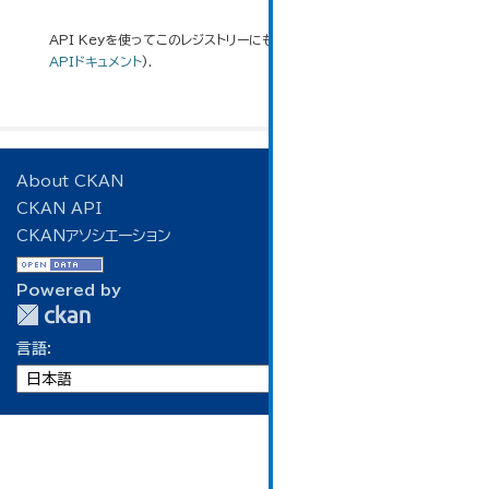
API Keyを使ってこのレジストリーにもアクセス可能です
API
(see
APIドキュメント
).
About CKAN
CKAN API
CKANアソシエーション
Powered by
言語