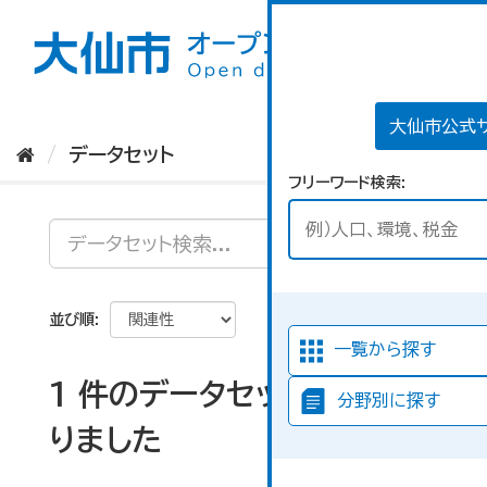
ス
キ
ッ
プ
し
て
大仙市公式
内
データセット
容
フリーワード検索
へ
並び順
一覧から探す
1 件のデータセットが見つか
分野別に探す
りました