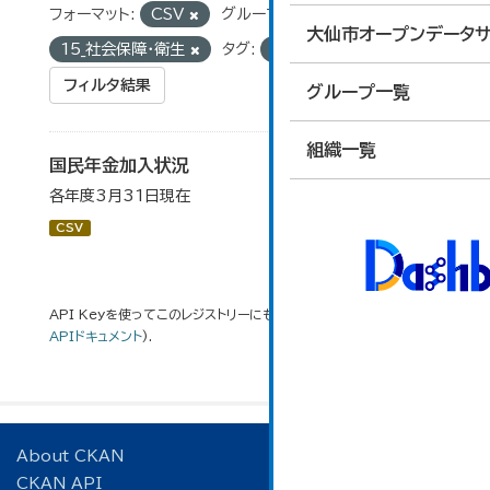
フォーマット:
CSV
グループ:
大仙市オープンデータサ
15_社会保障・衛生
タグ:
被保険者数
フィルタ結果
グループ一覧
組織一覧
国民年金加入状況
各年度3月31日現在
CSV
API Keyを使ってこのレジストリーにもアクセス可能です
API
(see
APIドキュメント
).
About CKAN
CKAN API