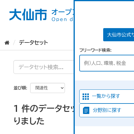
ス
キ
ッ
プ
し
て
大仙市公式
内
データセット
容
フリーワード検索
へ
並び順
一覧から探す
1 件のデータセットが見つか
分野別に探す
りました