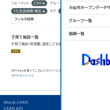
フォーマット:
CSV
グループ:
大仙市オープンデータサ
15_社会保障・衛生
タグ:
認定こども園
フィルタ結果
グループ一覧
組織一覧
子育て施設一覧
子育て施設（保育園、認定こども園等）の一覧です。
CSV
API Keyを使ってこのレジストリーにもアクセス可能です
API
(see
APIドキュメント
).
About CKAN
CKAN API