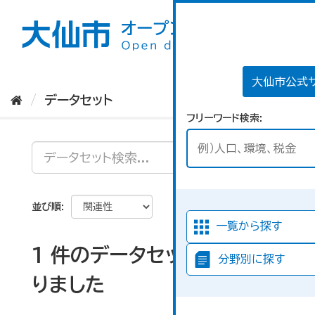
ス
キ
ッ
プ
し
て
大仙市公式
内
データセット
容
フリーワード検索
へ
並び順
一覧から探す
1 件のデータセットが見つか
分野別に探す
りました