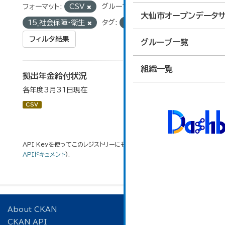
フォーマット:
CSV
グループ:
大仙市オープンデータサ
15_社会保障・衛生
タグ:
遺族
フィルタ結果
グループ一覧
組織一覧
拠出年金給付状況
各年度3月31日現在
CSV
API Keyを使ってこのレジストリーにもアクセス可能です
API
(see
APIドキュメント
).
About CKAN
CKAN API