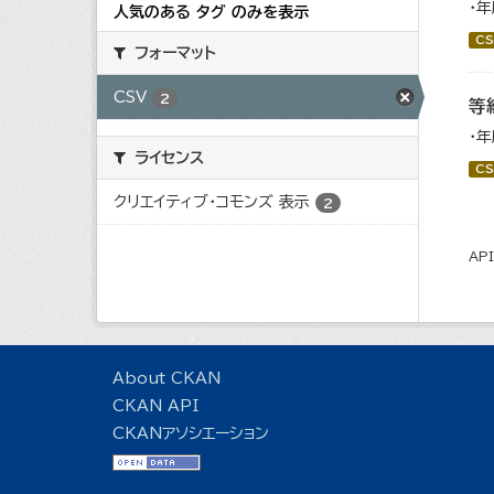
・
人気のある タグ のみを表示
CS
フォーマット
CSV
2
等
・
ライセンス
CS
クリエイティブ・コモンズ 表示
2
AP
About CKAN
CKAN API
CKANアソシエーション