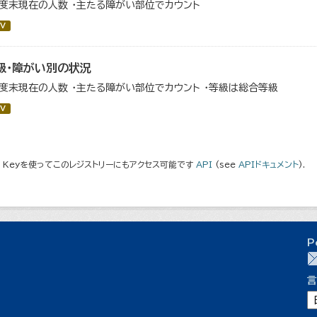
年度末現在の人数 ・主たる障がい部位でカウント
V
級・障がい別の状況
年度末現在の人数 ・主たる障がい部位でカウント ・等級は総合等級
V
I Keyを使ってこのレジストリーにもアクセス可能です
API
(see
APIドキュメント
).
P
言