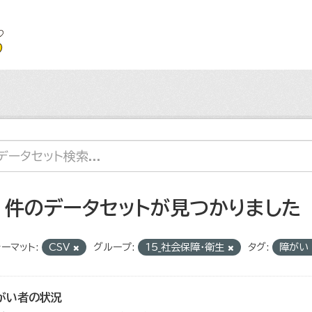
2 件のデータセットが見つかりました
ーマット:
CSV
グループ:
15_社会保障・衛生
タグ:
障がい
がい者の状況