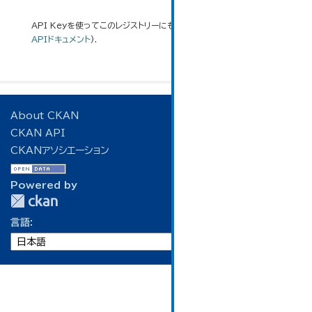
API Keyを使ってこのレジストリーにもアクセス可能です
API
(see
APIドキュメント
).
About CKAN
CKAN API
CKANアソシエーション
Powered by
言語