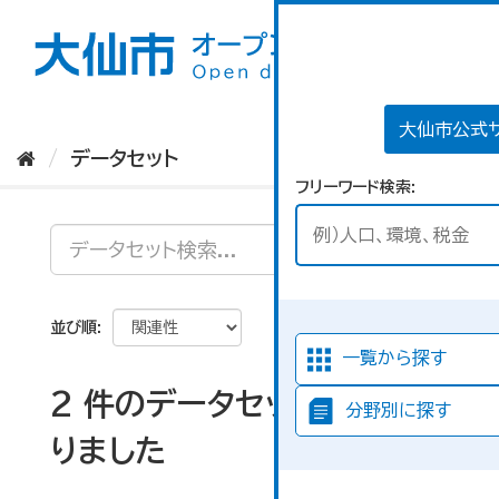
ス
キ
ッ
プ
し
て
大仙市公式
内
データセット
容
フリーワード検索
へ
並び順
一覧から探す
2 件のデータセットが見つか
分野別に探す
りました