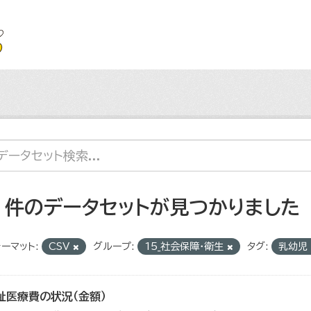
2 件のデータセットが見つかりました
ーマット:
CSV
グループ:
15_社会保障・衛生
タグ:
乳幼児
祉医療費の状況（金額）