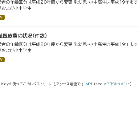
齢者の年齢区分は平成20年度から変更 乳幼児・小中高生は平成19年ま
児および小中学生
V
祉医療費の状況（件数）
齢者の年齢区分は平成20年度から変更 乳幼児・小中高生は平成19年ま
児および小中学生
V
I Keyを使ってこのレジストリーにもアクセス可能です
API
(see
APIドキュメント
).