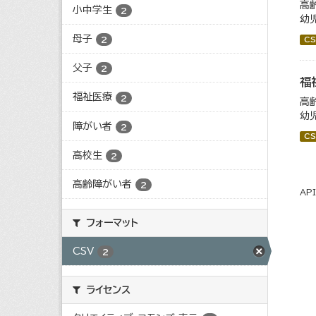
高
小中学生
2
幼
母子
2
CS
父子
2
福
福祉医療
2
高
幼
障がい者
2
CS
高校生
2
高齢障がい者
2
AP
フォーマット
CSV
2
ライセンス