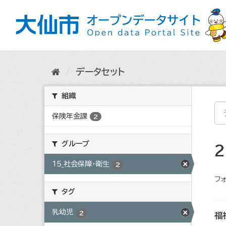
ス
キ
ッ
プ
し
て
内
データセット
容
へ
組織
保険年金課
2
グループ
15_社会保障・衛生
2
フォ
タグ
乳幼児
2
福