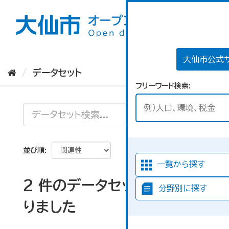
ス
キ
ッ
プ
し
て
大仙市公式
内
データセット
容
フリーワード検索
へ
並び順
一覧から探す
2 件のデータセットが見つか
分野別に探す
りました