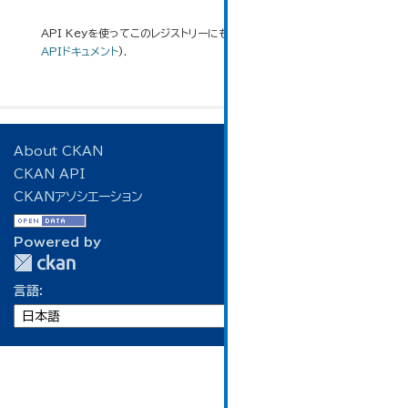
API Keyを使ってこのレジストリーにもアクセス可能です
API
(see
APIドキュメント
).
About CKAN
CKAN API
CKANアソシエーション
Powered by
言語