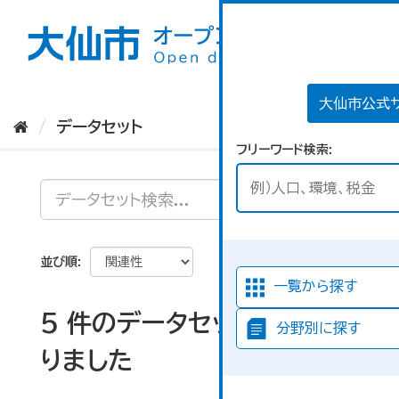
ス
キ
ッ
プ
し
て
大仙市公式
内
データセット
容
フリーワード検索
へ
並び順
一覧から探す
5 件のデータセットが見つか
分野別に探す
りました