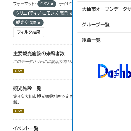
フォーマット:
CSV
ライセンス:
大仙市オープンデータサ
クリエイティブ・コモンズ 表示
組織:
観光交流課
グループ一覧
フィルタ結果
組織一覧
主要観光施設の来場者数
このデータセットには説明がありません
CSV
観光施設一覧
第３次大仙市観光振興計画で定めた、主要観光施設を掲
載。
CSV
イベント一覧