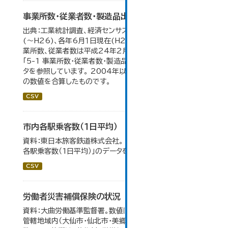
事業所数・従業者数・製造品出荷額等の推移
出典：工業統計調査、経済センサス。各年12月31日現在
(～H26)、各年6月１日現在(H27～)。 平成23年のみ事
業所数、従業者数は平成24年2月1日現在。 大仙市の統計
「5-1 事業所数・従業者数・製造品出荷額等の推移」のデー
タを参照しています。 2004年以前の数値は合併前市町村
の数値を合算したものです。
CSV
市内各駅乗客数（１日平均）
資料：東日本旅客鉄道株式会社。 大仙市の統計「8-2 市内
各駅乗客数（1日平均）」のデータを参照しています。
CSV
労働者災害補償保険の状況
資料：大曲労働基準監督署。数値は大曲労働基準監督署の
管轄地域内（大仙市・仙北市・美郷町）の合計。 保険給付件