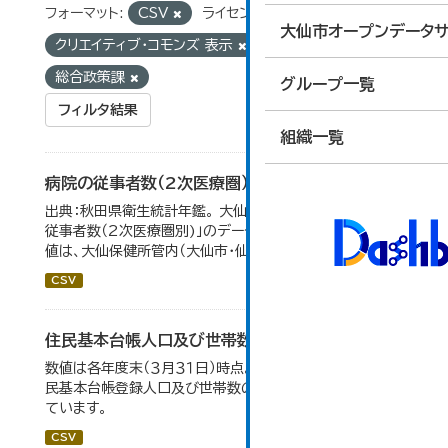
フォーマット:
CSV
ライセンス:
大仙市オープンデータサ
クリエイティブ・コモンズ 表示
組織:
総合政策課
グループ一覧
フィルタ結果
組織一覧
病院の従事者数（2次医療圏）
出典：秋田県衛生統計年鑑。 大仙市の統計「11-12 病院の
従事者数（2次医療圏別)」のデータを参照しています。 数
値は、大仙保健所管内（大仙市・仙北市・美郷町）の総数。
CSV
住民基本台帳人口及び世帯数の推移
数値は各年度末（３月３１日）時点。大仙市の統計「2-9 住
民基本台帳登録人口及び世帯数の推移」のデータを参照し
ています。
CSV