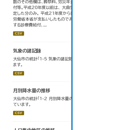
数のその他欄は、葬祭料、労災年金受給者への介護補償給
付等。平成20年度以前は、 大曲労働基準監督署が支給決
定した分のみ。 平成21年度からは、業務集中化により厚生
労働省本省が支払いしたものであり、指定医療機関等に対
する診療費給付、...
CSV
気象の諸記録
大仙市の統計「1-5 気象の諸記録」のデータを参照してい
ます。
CSV
月別降水量の推移
大仙市の統計「1-2 月別降水量の推移」のデータを参照し
ています。
CSV