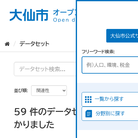
ス
キ
ッ
プ
し
て
大仙市公式
内
データセット
容
フリーワード検索
へ
並び順
一覧から探す
59 件のデータセットが見つ
分野別に探す
かりました