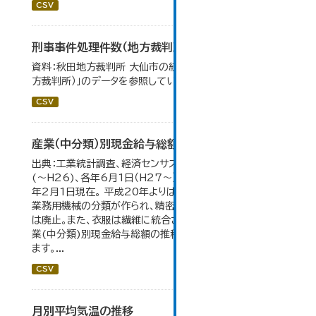
CSV
刑事事件処理件数（地方裁判所）
資料：秋田地方裁判所 大仙市の統計「12-17刑事事件（地
方裁判所）」のデータを参照しています。
CSV
産業（中分類）別現金給与総額の推移
出典：工業統計調査、経済センサス。 各年12月31日現在
(～H26)、各年6月1日（H27～）・平成23年のみ平成24
年2月1日現在。 平成20年よりはん用機械、生産用機械、
業務用機械の分類が作られ、精密機械、一般用機械の分類
は廃止。また、衣服は繊維に統合された。 大仙市の統計「産
業(中分類)別現金給与総額の推移」のデータを参照してい
ます。...
CSV
月別平均気温の推移