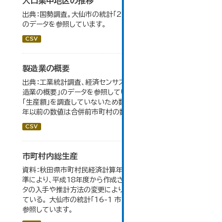
人口集中地区の推移
出典：国勢調査。大仙市の統計「2-3 人口集中地区の推移」
のデータを参照しています。
CSV
製造業の概要
出典：工業統計調査、経済センサス。 大仙市の統計「5-7 製
造業の概要」のデータを参照しています。 2007年以前は
「生産額」を調査していないため数値はありません。 2004
年以前の数値は合併前市町村の数値を合算したものです。
CSV
市町村内総生産
資料：秋田県市町村民経済計算年報。数値は平成23年基
準により、平成18年度から作成されたもので、 新たなデー
タの入手や推計方法の変更により、毎年度遡及改訂を行っ
ている。 大仙市の統計「16-1 市町村内総生産」のデータを
参照しています。