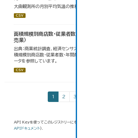
大曲観測所の月別平均気温の推移一覧です。
CSV
面積規模別商店数・従業者数・年間商品販売額（小
売業）
出典：商業統計調査、経済センサス。 大仙市の統計「6-5 面
積規模別商店数・従業者数・年間商品販売額（小売業）」のデ
ータを参照しています。
CSV
1
2
3
»
API Keyを使ってこのレジストリーにもアクセス可能です
API
(see
APIドキュメント
).