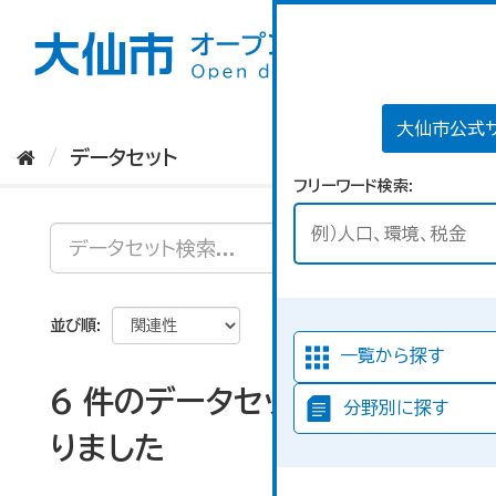
ス
キ
ッ
プ
し
て
大仙市公式
内
データセット
容
フリーワード検索
へ
並び順
一覧から探す
6 件のデータセットが見つか
分野別に探す
りました