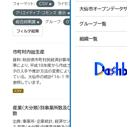
フォーマット:
CSV
ライセンス:
大仙市オープンデータサ
クリエイティブ・コモンズ 表示
組織:
総合政策課
グループ:
07_企業・家計・経済
グループ一覧
フィルタ結果
組織一覧
市町村内総生産
資料：秋田県市町村民経済計算年報。数値は平成23年基
準により、平成18年度から作成されたもので、 新たなデー
タの入手や推計方法の変更により、毎年度遡及改訂を行っ
ている。 大仙市の統計「16-1 市町村内総生産」のデータを
参照しています。
CSV
産業（大分類）別事業所数及び従業の地位別従業者
数
出典：事業所・企業統計、経済センサス。 大仙市の統計「4-