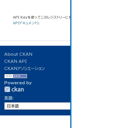
API Keyを使ってこのレジストリーにもアクセス可能です
API
(see
APIドキュメント
).
About CKAN
CKAN API
CKANアソシエーション
Powered by
言語