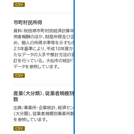
CSV
市町村民所得
資料：秋田県市町村民経済計算年報。市町村民所得は、雇
用者報酬のほか、財産所得及び企業所得も含んでいるた
め、 個人の所得水準等を示すものではない。数値は平成
23年基準により、平成18年度から作成されたもので、 新
たなデータの入手や推計方法の変更により、毎年度遡及改
訂を行っている。 大仙市の統計「16-2 市町村民所得」の
データを参照しています。
CSV
産業（大分類）、従業者規模別事業所数及び従業者
数
出典：事業所・企業統計、経済センサス。大仙市の統計「産業
(大分類)、従業者規模別事業所数及び従業者数」のデータ
を参照しています。
CSV