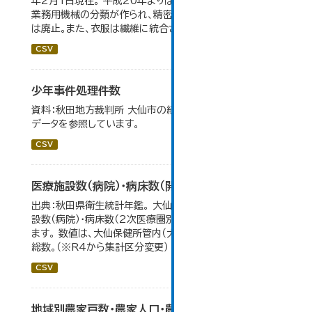
年2月1日現在。 平成20年よりはん用機械、生産用機械、
業務用機械の分類が作られ、精密機械、一般用機械の分類
は廃止。また、衣服は繊維に統合された。...
CSV
少年事件処理件数
資料：秋田地方裁判所 大仙市の統計「12-16 少年事件」の
データを参照しています。
CSV
医療施設数（病院）・病床数（開設主体・保健所別）
出典：秋田県衛生統計年鑑。 大仙市の統計「11-11 医療施
設数（病院）・病床数（2次医療圏別)」のデータを参照してい
ます。 数値は、大仙保健所管内（大仙市・仙北市・美郷町）の
総数。（※R4から集計区分変更）
CSV
地域別農家戸数・農家人口・農業就業人口