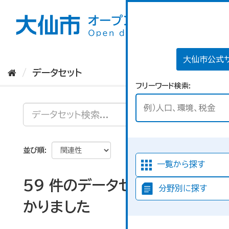
ス
キ
ッ
プ
し
て
大仙市公式
内
データセット
容
フリーワード検索
へ
並び順
一覧から探す
59 件のデータセットが見つ
分野別に探す
かりました