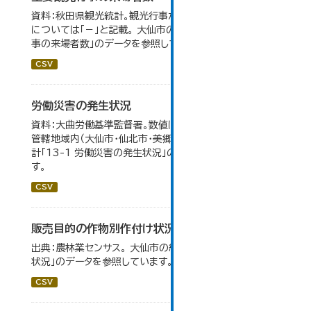
資料：秋田県観光統計。観光行事が開催されなかったもの
については「－」と記載。 大仙市の統計「15-1 主要観光行
事の来場者数」のデータを参照しています。
CSV
労働災害の発生状況
資料：大曲労働基準監督署。数値は大曲労働基準監督署の
管轄地域内（大仙市・仙北市・美郷町）の合計。 大仙市の統
計「13-1 労働災害の発生状況」のデータを参照していま
す。
CSV
販売目的の作物別作付け状況
出典：農林業センサス。 大仙市の統計「3-1 農業経営体の
状況」のデータを参照しています。
CSV