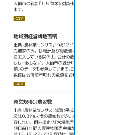
大仙市の統計「1-5 気象の諸記録」のデータを参照してい
ます。
CSV
地域別経営耕地面積
出典：農林業センサス。平成12・17・22・27年数値は、販
売農家のみ。 耕地計及び総数欄については、1ha未満を四
捨五入している関係上、合計の数値と内訳の加算値は必ず
しも一致しない。 大仙市の統計「3-5 地域別経営耕地面
積」のデータを参照しています。2005年以前の「市内全域」
数値は合併前市町村の数値を合算したものです。
CSV
経営規模別農家数
出典：農林業センサス。総数：平成7年までは、自給的農家数
又は0.3ha未満の農家数が含まれているため横の計と合
致しない。 例外規定：経営耕地面積が0.3ha未満で、調査
期日前１年間の農産物販売金額が50万円以上の農家。 平
成12・17・22・27年数値は、販売農家のみが調査対象。