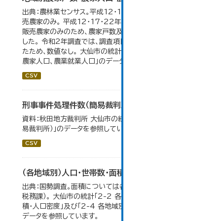
出典：農林業センサス。平成12・17・22・27年数値は、販
売農家のみ。 平成12・17・22年の農業就業人口データが
販売農家のみのため、農家戸数及び人口も販売農家のみと
した。 令和2年調査では、調査項目・集計体系が変更となっ
たため、数値なし。 大仙市の統計「3-2 地域別農家戸数、
農家人口、農業就業人口」のデータを参照しています。
CSV
刑事事件処理件数（簡易裁判所）
資料：秋田地方裁判所 大仙市の統計「12-14民事事件（簡
易裁判所）」のデータを参照しています。
CSV
（各地域別）人口・世帯数・面積・人口密度
出典：国勢調査。面積については各年１月１日時点（大仙市
税務課）。 大仙市の統計「2-2 各地域別人口・人口増減・面
積・人口密度」及び「2-4 各地域別人口・世帯数の推移」の
データを参照しています。