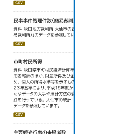
CSV
民事事件処理件数（簡易裁判所）
資料：秋田地方裁判所 大仙市の統計「12-14 民事事件（簡
易裁判所）」のデータを参照しています。
CSV
市町村民所得
資料：秋田県市町村民経済計算年報。市町村民所得は、雇
用者報酬のほか、財産所得及び企業所得も含んでいるた
め、 個人の所得水準等を示すものではない。数値は平成
23年基準により、平成18年度から作成されたもので、 新
たなデータの入手や推計方法の変更により、毎年度遡及改
訂を行っている。 大仙市の統計「16-2 市町村民所得」の
データを参照しています。
CSV
主要観光行事の来場者数