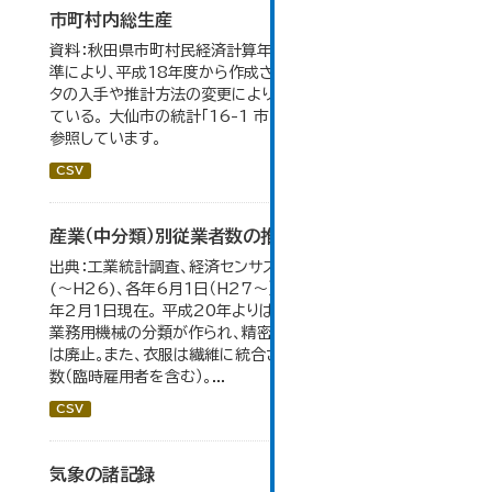
市町村内総生産
資料：秋田県市町村民経済計算年報。数値は平成23年基
準により、平成18年度から作成されたもので、 新たなデー
タの入手や推計方法の変更により、毎年度遡及改訂を行っ
ている。 大仙市の統計「16-1 市町村内総生産」のデータを
参照しています。
CSV
産業（中分類）別従業者数の推移
出典：工業統計調査、経済センサス。 各年12月31日現在
(～H26)、各年6月1日（H27～）・平成23年のみ平成24
年2月1日現在。 平成20年よりはん用機械、生産用機械、
業務用機械の分類が作られ、精密機械、一般用機械の分類
は廃止。また、衣服は繊維に統合された。 数値は総従業者
数（臨時雇用者を含む）。...
CSV
気象の諸記録