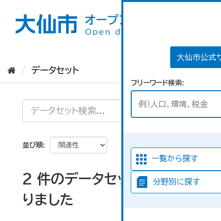
ス
キ
ッ
プ
し
て
大仙市公式
内
データセット
容
フリーワード検索
へ
並び順
一覧から探す
2 件のデータセットが見つか
分野別に探す
りました