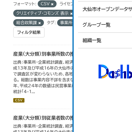
フォーマット:
CSV
ライセンス:
大仙市オープンデータサ
クリエイティブ・コモンズ 表示
組織:
総合政策課
タグ:
事業所-企業統計調査
グループ一覧
フィルタ結果
組織一覧
産業（大分類）別事業所数の推移
出典：事業所・企業統計調査、経済センサス。 平成11年、平
成13年及び平成16年の大仙市の数値は、合併前、合併後
で調査区が変わらないため、各地域の数値を合算してい
る。 総数は事業内容不詳を含まない。平成11年、平成16
年、平成24年の数値は民営事業所のみの数値。 大仙市の
統計「4-1...
CSV
産業（大分類）別従業者数の推移
出典：事業所・企業統計調査、経済センサス。 平成11年、平