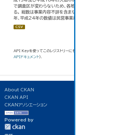
成13年及び平成16年の大仙市の数値は、合併前、合併後
で調査区が変わらないため、各地域の数値を合算してい
る。 総数は事業内容不詳を含まない。平成11年、平成16
年、平成24年の数値は民営事業所のみの数値。...
CSV
API Keyを使ってこのレジストリーにもアクセス可能です
API
(see
APIドキュメント
).
About CKAN
CKAN API
CKANアソシエーション
Powered by