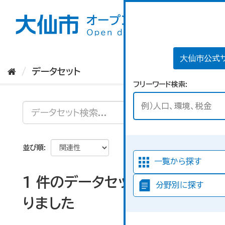
ス
キ
ッ
プ
し
て
大仙市公式
内
データセット
容
フリーワード検索
へ
並び順
一覧から探す
1 件のデータセットが見つか
分野別に探す
りました