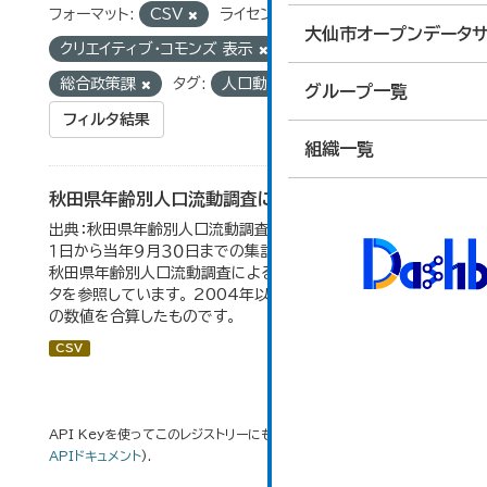
フォーマット:
CSV
ライセンス:
大仙市オープンデータサ
クリエイティブ・コモンズ 表示
組織:
総合政策課
タグ:
人口動態
グループ一覧
フィルタ結果
組織一覧
秋田県年齢別人口流動調査による人口動態の推移
出典：秋田県年齢別人口流動調査。 各年ともに、前年１０月
１日から当年９月３０日までの集計。 大仙市の統計「2-10
秋田県年齢別人口流動調査による人口動態の推移」のデー
タを参照しています。 2004年以前の数値は合併前市町村
の数値を合算したものです。
CSV
API Keyを使ってこのレジストリーにもアクセス可能です
API
(see
APIドキュメント
).