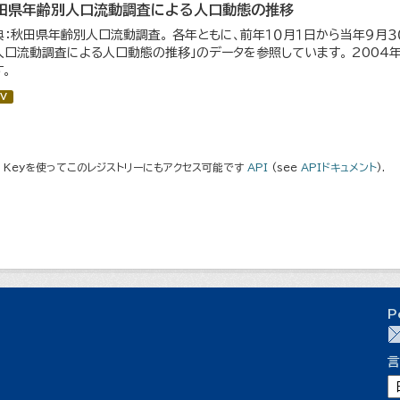
田県年齢別人口流動調査による人口動態の推移
典：秋田県年齢別人口流動調査。 各年ともに、前年１０月１日から当年９月３０
人口流動調査による人口動態の推移」のデータを参照しています。 200
す。
V
I Keyを使ってこのレジストリーにもアクセス可能です
API
(see
APIドキュメント
).
P
言