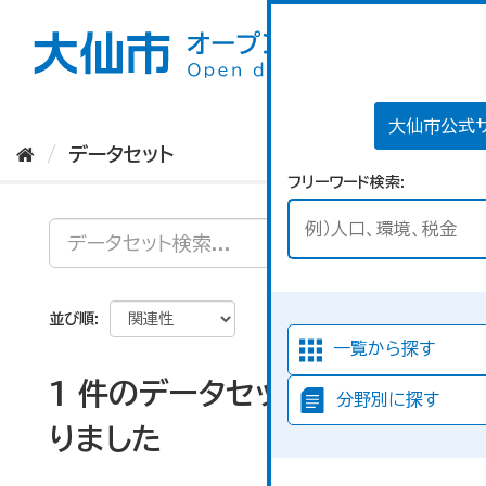
ス
キ
ッ
プ
し
て
大仙市公式
内
データセット
容
フリーワード検索
へ
並び順
一覧から探す
1 件のデータセットが見つか
分野別に探す
りました