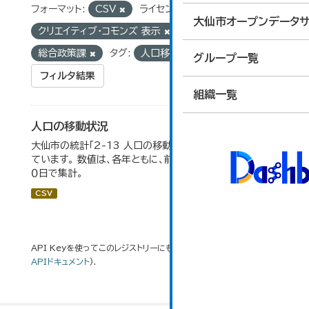
フォーマット:
CSV
ライセンス:
大仙市オープンデータサ
クリエイティブ・コモンズ 表示
組織:
総合政策課
タグ:
人口移動
グループ一覧
フィルタ結果
組織一覧
人口の移動状況
大仙市の統計「2-13 人口の移動状況」のデータを参照し
ています。 数値は、各年ともに、前年１０月１日～当年９月３
０日で集計。
CSV
API Keyを使ってこのレジストリーにもアクセス可能です
API
(see
APIドキュメント
).