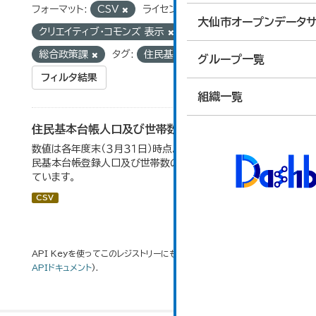
フォーマット:
CSV
ライセンス:
大仙市オープンデータサ
クリエイティブ・コモンズ 表示
組織:
総合政策課
タグ:
住民基本台帳
グループ一覧
フィルタ結果
組織一覧
住民基本台帳人口及び世帯数の推移
数値は各年度末（３月３１日）時点。大仙市の統計「2-9 住
民基本台帳登録人口及び世帯数の推移」のデータを参照し
ています。
CSV
API Keyを使ってこのレジストリーにもアクセス可能です
API
(see
APIドキュメント
).