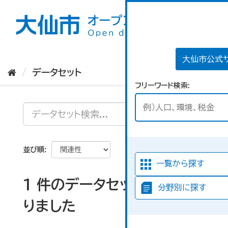
ス
キ
ッ
プ
し
て
大仙市公式
内
データセット
容
フリーワード検索
へ
並び順
一覧から探す
1 件のデータセットが見つか
分野別に探す
りました