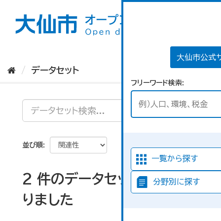
ス
キ
ッ
プ
し
て
大仙市公式
内
データセット
容
フリーワード検索
へ
並び順
一覧から探す
2 件のデータセットが見つか
分野別に探す
りました