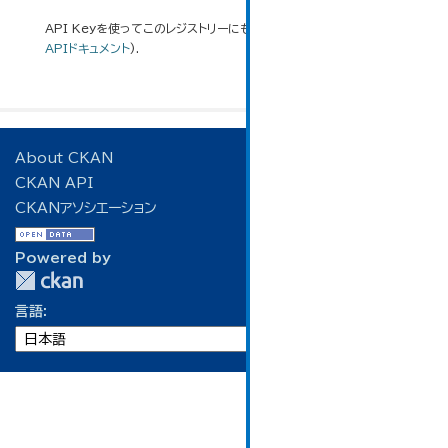
API Keyを使ってこのレジストリーにもアクセス可能です
API
(see
APIドキュメント
).
About CKAN
CKAN API
CKANアソシエーション
Powered by
言語