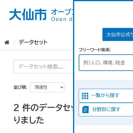
ス
キ
ッ
プ
し
て
大仙市公式
内
データセット
容
フリーワード検索
へ
並び順
一覧から探す
2 件のデータセットが見つか
分野別に探す
りました