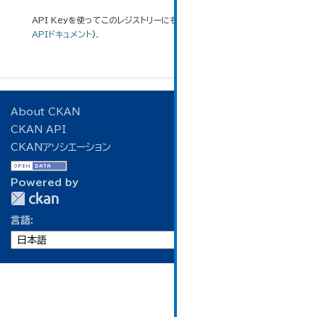
API Keyを使ってこのレジストリーにもアクセス可能です
API
(see
APIドキュメント
).
About CKAN
CKAN API
CKANアソシエーション
Powered by
言語