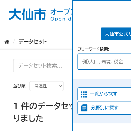
ス
キ
ッ
プ
し
て
大仙市公式
内
データセット
容
フリーワード検索
へ
並び順
一覧から探す
1 件のデータセットが見つか
分野別に探す
りました