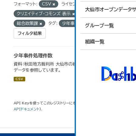
フォーマット:
CSV
ライセンス:
大仙市オープンデータサ
クリエイティブ・コモンズ 表示
組織:
総合政策課
タグ:
少年事件
グループ一覧
フィルタ結果
組織一覧
少年事件処理件数
資料：秋田地方裁判所 大仙市の統計「12-16 少年事件」の
データを参照しています。
CSV
API Keyを使ってこのレジストリーにもアクセス可能です
API
(see
APIドキュメント
).