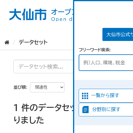
ス
キ
ッ
プ
し
て
大仙市公式
内
データセット
容
フリーワード検索
へ
並び順
一覧から探す
1 件のデータセットが見つか
分野別に探す
りました