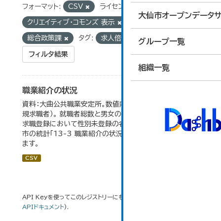
フォーマット:
CSV
ライセンス:
大仙市オープンデータサ
クリエイティブ・コモンズ 表示
組織:
総合政策課
タグ:
求人倍率
グループ一覧
フィルタ結果
組織一覧
職業紹介の状況
資料：大曲公共職業安定所。数値内の就職率は（就職者/新
規求職者）。 就職者総数と男女の合計が一致しないのは、
求職登録において性別未登録の者も含まれるため。 大仙
市の統計「13-3 職業紹介の状況」のデータを参照してい
ます。
CSV
API Keyを使ってこのレジストリーにもアクセス可能です
API
(see
APIドキュメント
).