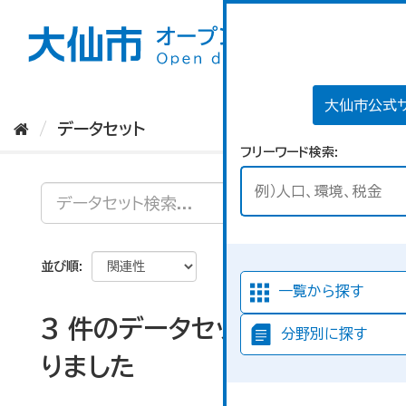
ス
キ
ッ
プ
し
て
大仙市公式
内
データセット
容
フリーワード検索
へ
並び順
一覧から探す
3 件のデータセットが見つか
分野別に探す
りました