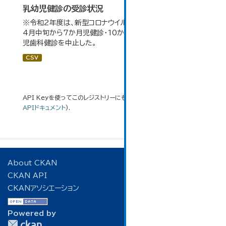
乳幼児健診の受診状況
※令和2年度は、新型コロナウイルス感染拡大防止のため、
4月中旬から7か月児健診・10か月児健診及び2歳6か月
児歯科健診を中止した。
CSV
API Keyを使ってこのレジストリーにもアクセス可能です
API
(see
APIドキュメント
).
About CKAN
CKAN API
CKANアソシエーション
Powered by