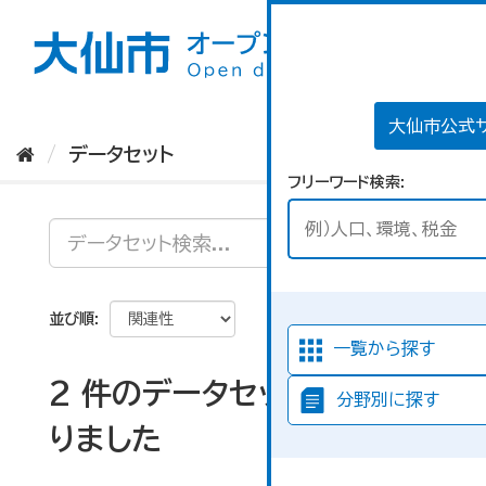
ス
キ
ッ
プ
し
て
大仙市公式
内
データセット
容
フリーワード検索
へ
並び順
一覧から探す
2 件のデータセットが見つか
分野別に探す
りました