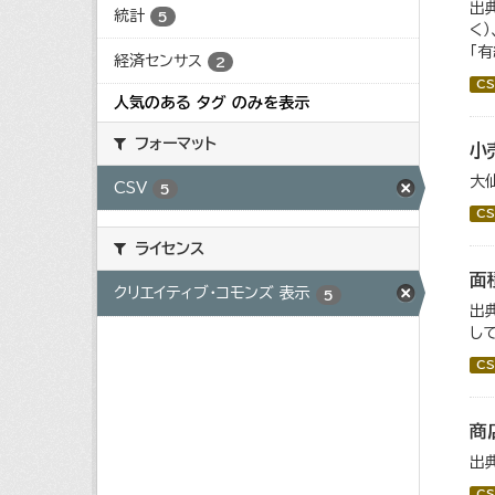
出
統計
5
く
「
経済センサス
2
CS
人気のある タグ のみを表示
フォーマット
小
大
CSV
5
CS
ライセンス
面
クリエイティブ・コモンズ 表示
5
出
し
CS
商
出
CS