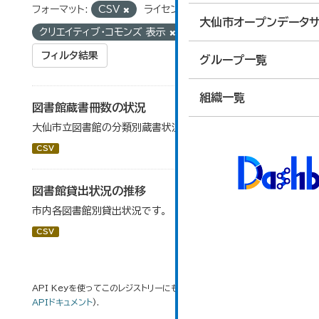
フォーマット:
CSV
ライセンス:
大仙市オープンデータサ
クリエイティブ・コモンズ 表示
タグ:
図書館
フィルタ結果
グループ一覧
組織一覧
図書館蔵書冊数の状況
大仙市立図書館の分類別蔵書状況です。
CSV
図書館貸出状況の推移
市内各図書館別貸出状況です。
CSV
API Keyを使ってこのレジストリーにもアクセス可能です
API
(see
APIドキュメント
).