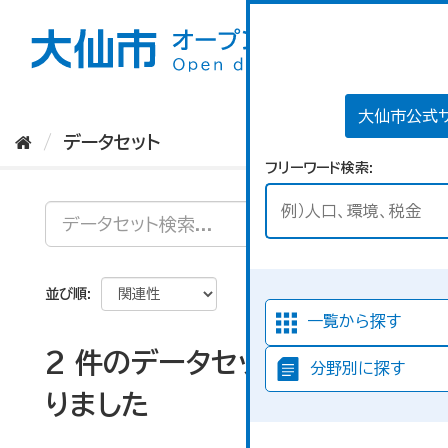
ス
キ
ッ
プ
し
て
大仙市公式
内
データセット
容
フリーワード検索
へ
並び順
一覧から探す
2 件のデータセットが見つか
分野別に探す
りました