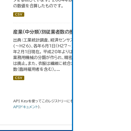
タを参照しています。 2004年以前の数値は合併前市町村
の数値を合算したものです。
CSV
産業（中分類）別従業者数の推移
出典：工業統計調査、経済センサス。 各年12月31日現在
(～H26)、各年6月1日（H27～）・平成23年のみ平成24
年2月1日現在。 平成20年よりはん用機械、生産用機械、
業務用機械の分類が作られ、精密機械、一般用機械の分類
は廃止。また、衣服は繊維に統合された。 数値は総従業者
数（臨時雇用者を含む）。...
CSV
API Keyを使ってこのレジストリーにもアクセス可能です
API
(see
APIドキュメント
).