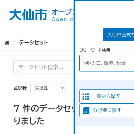
ス
キ
ッ
プ
し
て
大仙市公式
内
データセット
容
フリーワード検索
へ
並び順
一覧から探す
7 件のデータセットが見つか
分野別に探す
りました