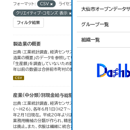
フォーマット:
CSV
ライセンス:
大仙市オープンデータサ
クリエイティブ・コモンズ 表示
タグ:
工業統計
フィルタ結果
グループ一覧
組織一覧
製造業の概要
出典：工業統計調査、経済センサス。 大仙市の統計「5-7 製
造業の概要」のデータを参照しています。 2007年以前は
「生産額」を調査していないため数値はありません。 2004
年以前の数値は合併前市町村の数値を合算したものです。
CSV
産業（中分類）別現金給与総額の推移
出典：工業統計調査、経済センサス。 各年12月31日現在
(～H26)、各年6月1日（H27～）・平成23年のみ平成24
年2月1日現在。 平成20年よりはん用機械、生産用機械、
業務用機械の分類が作られ、精密機械、一般用機械の分類
は廃止。また、衣服は繊維に統合された。 大仙市の統計「産