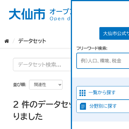
ス
キ
ッ
プ
し
て
大仙市公式
内
データセット
容
フリーワード検索
へ
並び順
一覧から探す
2 件のデータセットが見つか
分野別に探す
りました