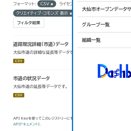
フォーマット:
CSV
ライセンス:
大仙市オープンデータサ
クリエイティブ・コモンズ 表示
タグ:
市道
フィルタ結果
グループ一覧
組織一覧
道路現況詳細（市道）データ
大仙市道の詳細な延長等データです。
CSV
市道の状況データ
大仙市道の延長等データです。
CSV
API Keyを使ってこのレジストリーにもアクセス可能です
API
(see
APIドキュメント
).