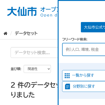
ス
キ
ッ
プ
し
て
大仙市公式
内
データセット
容
フリーワード検索
へ
並び順
一覧から探す
2 件のデータセットが見つか
分野別に探す
りました