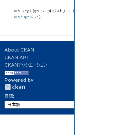
API Keyを使ってこのレジストリーにもアクセス可能です
API
(see
APIドキュメント
).
About CKAN
CKAN API
CKANアソシエーション
Powered by
言語