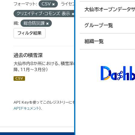
フォーマット:
CSV
ライセンス:
大仙市オープンデータサ
クリエイティブ・コモンズ 表示
タグ:
積雪深
組
織:
総合防災課
グループ一覧
フィルタ結果
組織一覧
過去の積雪深
大仙市内8か所における、積雪深の一覧（平成17年度以
降、11月～3月分）
CSV
API Keyを使ってこのレジストリーにもアクセス可能です
API
(see
APIドキュメント
).