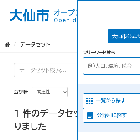
ス
キ
ッ
プ
し
て
大仙市公式
内
データセット
容
フリーワード検索
へ
並び順
一覧から探す
1 件のデータセットが見つか
分野別に探す
りました