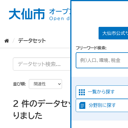
ス
キ
ッ
プ
し
て
大仙市公式
内
データセット
容
フリーワード検索
へ
並び順
一覧から探す
2 件のデータセットが見つか
分野別に探す
りました