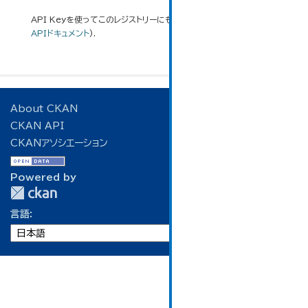
API Keyを使ってこのレジストリーにもアクセス可能です
API
(see
APIドキュメント
).
About CKAN
CKAN API
CKANアソシエーション
Powered by
言語