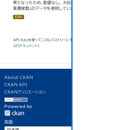
更となったため、数値なし。 大仙市の統計「3-3 専業・兼
業農家数」のデータを参照しています。
CSV
API Keyを使ってこのレジストリーにもアクセス可能です
API
(see
APIドキュメント
).
About CKAN
CKAN API
CKANアソシエーション
Powered by
言語