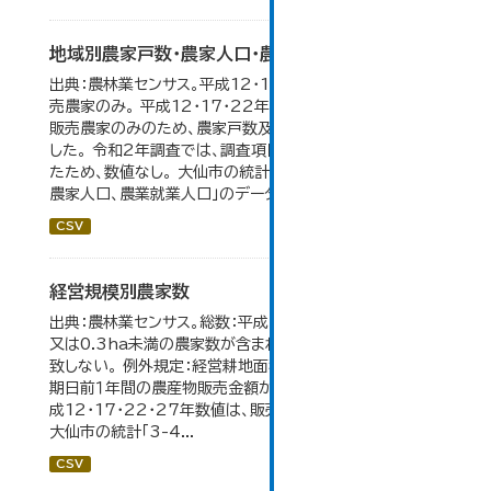
地域別農家戸数・農家人口・農業就業人口
出典：農林業センサス。平成12・17・22・27年数値は、販
売農家のみ。 平成12・17・22年の農業就業人口データが
販売農家のみのため、農家戸数及び人口も販売農家のみと
した。 令和2年調査では、調査項目・集計体系が変更となっ
たため、数値なし。 大仙市の統計「3-2 地域別農家戸数、
農家人口、農業就業人口」のデータを参照しています。
CSV
経営規模別農家数
出典：農林業センサス。総数：平成7年までは、自給的農家数
又は0.3ha未満の農家数が含まれているため横の計と合
致しない。 例外規定：経営耕地面積が0.3ha未満で、調査
期日前１年間の農産物販売金額が50万円以上の農家。 平
成12・17・22・27年数値は、販売農家のみが調査対象。
大仙市の統計「3-4...
CSV