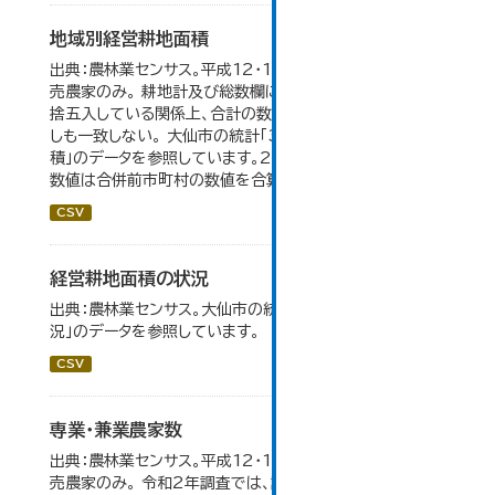
地域別経営耕地面積
出典：農林業センサス。平成12・17・22・27年数値は、販
売農家のみ。 耕地計及び総数欄については、1ha未満を四
捨五入している関係上、合計の数値と内訳の加算値は必ず
しも一致しない。 大仙市の統計「3-5 地域別経営耕地面
積」のデータを参照しています。2005年以前の「市内全域」
数値は合併前市町村の数値を合算したものです。
CSV
経営耕地面積の状況
出典：農林業センサス。大仙市の統計「3-1 農業経営体の状
況」のデータを参照しています。
CSV
専業・兼業農家数
出典：農林業センサス。平成12・17・22・27年数値は、販
売農家のみ。 令和2年調査では、調査項目・集計体系が変