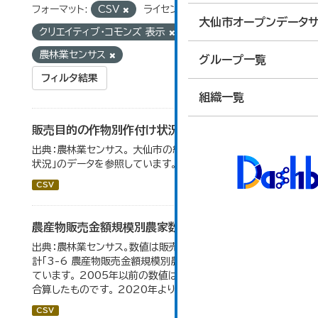
フォーマット:
CSV
ライセンス:
大仙市オープンデータサ
クリエイティブ・コモンズ 表示
タグ:
農林業センサス
グループ一覧
フィルタ結果
組織一覧
販売目的の作物別作付け状況
出典：農林業センサス。 大仙市の統計「3-1 農業経営体の
状況」のデータを参照しています。
CSV
農産物販売金額規模別農家数
出典：農林業センサス。数値は販売農家のみ。 大仙市の統
計「3-6 農産物販売金額規模別農家数」のデータを参照し
ています。 2005年以前の数値は合併前市町村の数値を
合算したものです。 2020年より集計区分が変更となる。
CSV