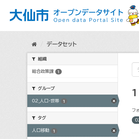
ス
キ
ッ
プ
し
て
内
データセット
容
へ
組織
総合政策課
1
グループ
02_人口・世帯
1
フォ
タグ
0
人口移動
1