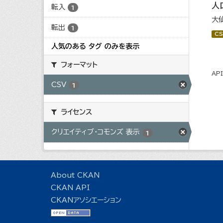
人
転入
1
大
転出
1
CS
人気のある タグ のみを表示
フォーマット
AP
CSV
1
ライセンス
クリエイティブ・コモンズ 表示
1
About CKAN
CKAN API
CKANアソシエーション