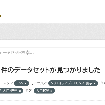
1 件のデータセットが見つかりました
ーマット:
CSV
ライセンス:
クリエイティブ・コモンズ 表示
グ
2_人口・世帯
タグ:
人口移動