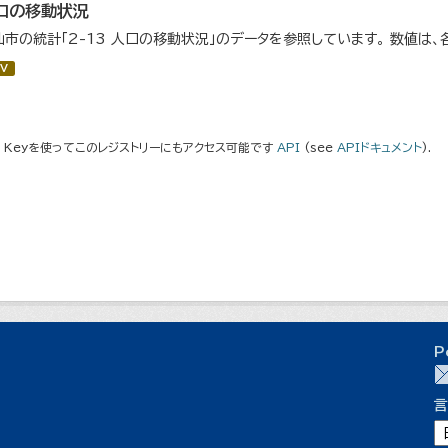
口の移動状況
仙市の統計「2-13 人口の移動状況」のデータを参照しています。 数値は、
V
I Keyを使ってこのレジストリーにもアクセス可能です
API
(see
APIドキュメント
).
P
言