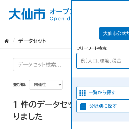
ス
キ
ッ
プ
し
て
大仙市公式
内
データセット
容
フリーワード検索
へ
並び順
一覧から探す
1 件のデータセットが見つか
分野別に探す
りました