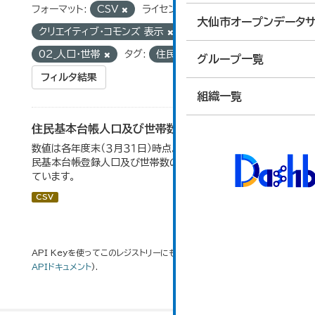
フォーマット:
CSV
ライセンス:
大仙市オープンデータサ
クリエイティブ・コモンズ 表示
グループ:
02_人口・世帯
タグ:
住民基本台帳
グループ一覧
フィルタ結果
組織一覧
住民基本台帳人口及び世帯数の推移
数値は各年度末（３月３１日）時点。大仙市の統計「2-9 住
民基本台帳登録人口及び世帯数の推移」のデータを参照し
ています。
CSV
API Keyを使ってこのレジストリーにもアクセス可能です
API
(see
APIドキュメント
).