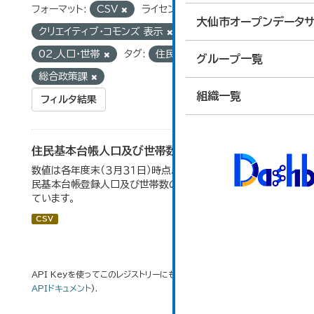
フォーマット:
CSV
ライセンス:
大仙市オープンデータサ
クリエイティブ・コモンズ 表示
グループ:
02_人口・世帯
タグ:
住民基本台帳
組織:
グループ一覧
総合政策課
組織一覧
フィルタ結果
住民基本台帳人口及び世帯数の推移
数値は各年度末（３月３１日）時点。大仙市の統計「2-9 住
民基本台帳登録人口及び世帯数の推移」のデータを参照し
ています。
CSV
API Keyを使ってこのレジストリーにもアクセス可能です
API
(see
APIドキュメント
).