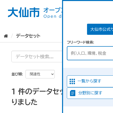
ス
キ
ッ
プ
し
て
大仙市公式
内
データセット
容
フリーワード検索
へ
並び順
一覧から探す
1 件のデータセットが見つか
分野別に探す
りました