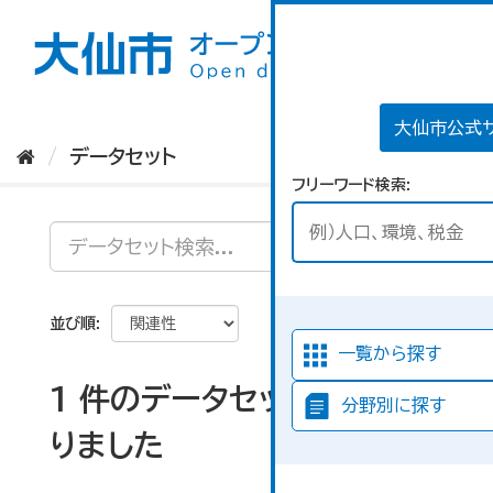
ス
キ
ッ
プ
し
て
大仙市公式
内
データセット
容
フリーワード検索
へ
並び順
一覧から探す
1 件のデータセットが見つか
分野別に探す
りました