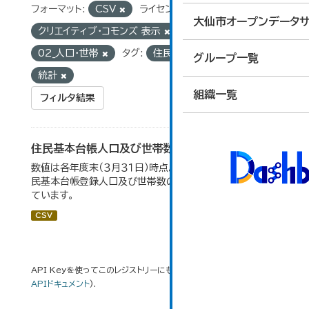
フォーマット:
CSV
ライセンス:
大仙市オープンデータサ
クリエイティブ・コモンズ 表示
グループ:
02_人口・世帯
タグ:
住民基本台帳
グループ一覧
統計
組織一覧
フィルタ結果
住民基本台帳人口及び世帯数の推移
数値は各年度末（３月３１日）時点。大仙市の統計「2-9 住
民基本台帳登録人口及び世帯数の推移」のデータを参照し
ています。
CSV
API Keyを使ってこのレジストリーにもアクセス可能です
API
(see
APIドキュメント
).