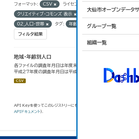
フォーマット:
CSV
ライセンス:
大仙市オープンデータサ
クリエイティブ・コモンズ 表示
グループ:
02_人口・世帯
タグ:
年齢
グループ一覧
フィルタ結果
組織一覧
地域・年齢別人口
各ファイルの調査年月日は年度末（3月31日）です。 （例）
平成27年度の調査年月日は平成28年3月31日です。
CSV
API Keyを使ってこのレジストリーにもアクセス可能です
API
(see
APIドキュメント
).