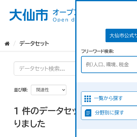
ス
キ
ッ
プ
し
て
大仙市公式
内
データセット
容
フリーワード検索
へ
並び順
一覧から探す
1 件のデータセットが見つか
分野別に探す
りました