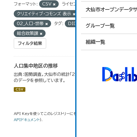
フォーマット:
CSV
ライセンス:
大仙市オープンデータサ
クリエイティブ・コモンズ 表示
グループ:
02_人口・世帯
タグ:
DID地区
組織:
グループ一覧
総合政策課
組織一覧
フィルタ結果
人口集中地区の推移
出典：国勢調査。大仙市の統計「2-3 人口集中地区の推移」
のデータを参照しています。
CSV
API Keyを使ってこのレジストリーにもアクセス可能です
API
(see
APIドキュメント
).