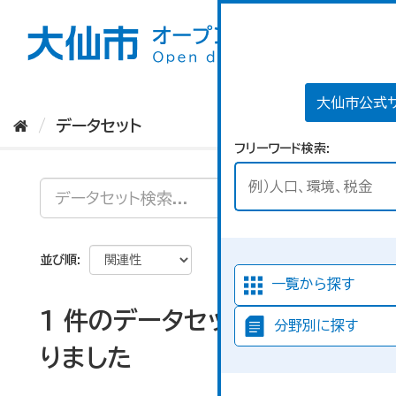
ス
キ
ッ
プ
し
て
大仙市公式
内
データセット
容
フリーワード検索
へ
並び順
一覧から探す
1 件のデータセットが見つか
分野別に探す
りました