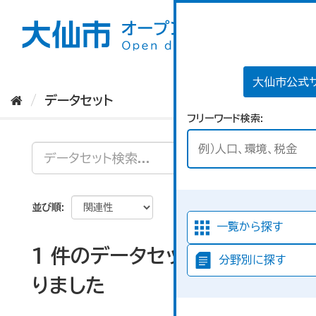
ス
キ
ッ
プ
し
て
大仙市公式
内
データセット
容
フリーワード検索
へ
並び順
一覧から探す
1 件のデータセットが見つか
分野別に探す
りました