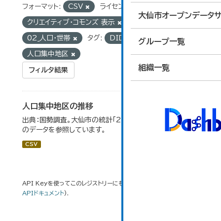
フォーマット:
CSV
ライセンス:
大仙市オープンデータサ
クリエイティブ・コモンズ 表示
グループ:
02_人口・世帯
タグ:
DID地区
グループ一覧
人口集中地区
組織一覧
フィルタ結果
人口集中地区の推移
出典：国勢調査。大仙市の統計「2-3 人口集中地区の推移」
のデータを参照しています。
CSV
API Keyを使ってこのレジストリーにもアクセス可能です
API
(see
APIドキュメント
).