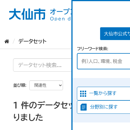
ス
キ
ッ
プ
し
て
大仙市公式
内
データセット
容
フリーワード検索
へ
並び順
一覧から探す
1 件のデータセットが見つか
分野別に探す
りました