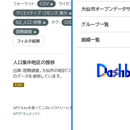
フォーマット:
CSV
ライセンス:
大仙市オープンデータサ
クリエイティブ・コモンズ 表示
グループ:
02_人口・世帯
タグ:
DID地区
グループ一覧
国勢調査
組織一覧
フィルタ結果
人口集中地区の推移
出典：国勢調査。大仙市の統計「2-3 人口集中地区の推移」
のデータを参照しています。
CSV
API Keyを使ってこのレジストリーにもアクセス可能です
API
(see
APIドキュメント
).