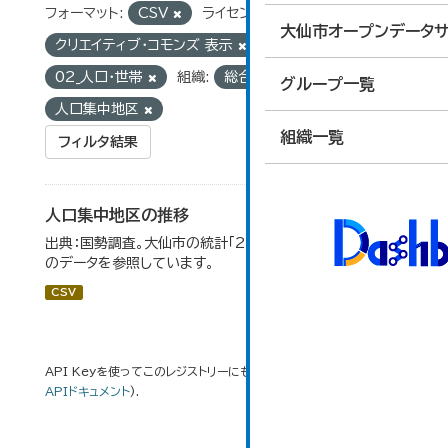
フォーマット:
CSV
ライセンス:
大仙市オープンデータサ
クリエイティブ・コモンズ 表示
グループ:
02_人口・世帯
組織:
総合政策課
タグ:
グループ一覧
人口集中地区
組織一覧
フィルタ結果
人口集中地区の推移
出典：国勢調査。大仙市の統計「2-3 人口集中地区の推移」
のデータを参照しています。
CSV
API Keyを使ってこのレジストリーにもアクセス可能です
API
(see
APIドキュメント
).