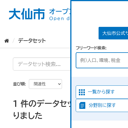
ス
キ
ッ
プ
し
て
大仙市公式
内
データセット
容
フリーワード検索
へ
並び順
一覧から探す
1 件のデータセットが見つか
分野別に探す
りました