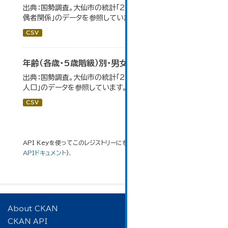
出典：国勢調査。大仙市の統計「2-12 年齢（5歳階級）別配
偶者関係」のデータを参照しています。
CSV
年齢（各歳・5歳階級）別・男女別人口
出典：国勢調査。大仙市の統計「2-1 年齢（各歳）別・男女別
人口」のデータを参照しています。
CSV
API Keyを使ってこのレジストリーにもアクセス可能です
API
(see
APIドキュメント
).
About CKAN
CKAN API