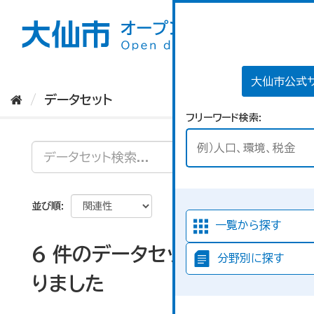
ス
キ
ッ
プ
し
て
大仙市公式
内
データセット
容
フリーワード検索
へ
並び順
一覧から探す
6 件のデータセットが見つか
分野別に探す
りました