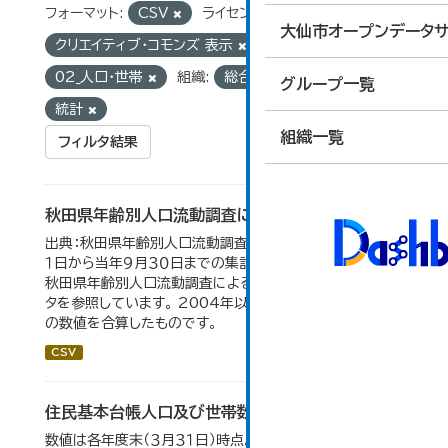
フォーマット:
CSV
ライセンス:
大仙市オープンデータサ
クリエイティブ・コモンズ 表示
グループ:
02_人口・世帯
組織:
総合政策課
タグ:
グループ一覧
統計
組織一覧
フィルタ結果
秋田県年齢別人口流動調査による人口動態の推移
出典：秋田県年齢別人口流動調査。 各年ともに、前年１０月
１日から当年９月３０日までの集計。 大仙市の統計「2-10
秋田県年齢別人口流動調査による人口動態の推移」のデー
タを参照しています。 2004年以前の数値は合併前市町村
の数値を合算したものです。
CSV
住民基本台帳人口及び世帯数の推移
数値は各年度末（３月３１日）時点。大仙市の統計「2-9 住