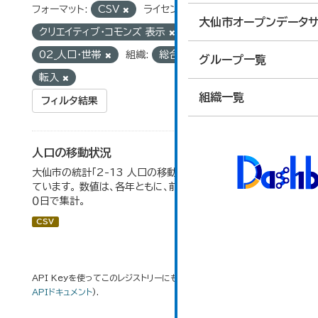
フォーマット:
CSV
ライセンス:
大仙市オープンデータサ
クリエイティブ・コモンズ 表示
グループ:
02_人口・世帯
組織:
総合政策課
タグ:
グループ一覧
転入
組織一覧
フィルタ結果
人口の移動状況
大仙市の統計「2-13 人口の移動状況」のデータを参照し
ています。 数値は、各年ともに、前年１０月１日～当年９月３
０日で集計。
CSV
API Keyを使ってこのレジストリーにもアクセス可能です
API
(see
APIドキュメント
).