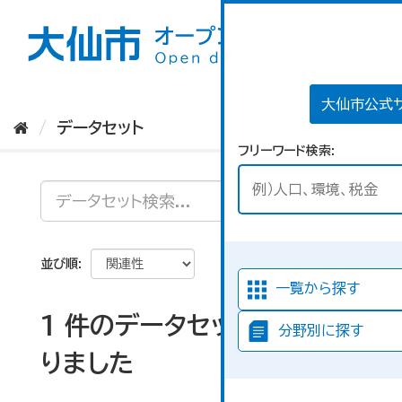
ス
キ
ッ
プ
し
て
大仙市公式
内
データセット
容
フリーワード検索
へ
並び順
一覧から探す
1 件のデータセットが見つか
分野別に探す
りました