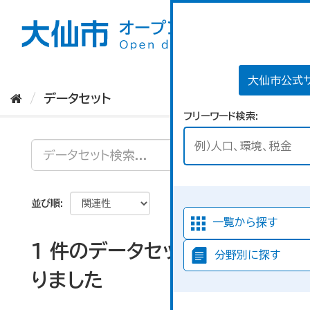
ス
キ
ッ
プ
し
て
大仙市公式
内
データセット
容
フリーワード検索
へ
並び順
一覧から探す
1 件のデータセットが見つか
分野別に探す
りました