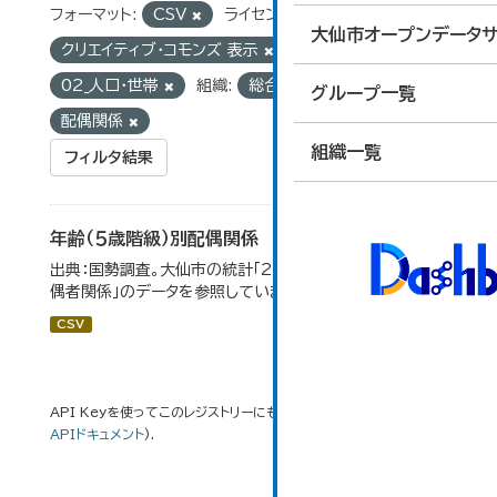
フォーマット:
CSV
ライセンス:
大仙市オープンデータサ
クリエイティブ・コモンズ 表示
グループ:
02_人口・世帯
組織:
総合政策課
タグ:
グループ一覧
配偶関係
組織一覧
フィルタ結果
年齢（５歳階級）別配偶関係
出典：国勢調査。大仙市の統計「2-12 年齢（5歳階級）別配
偶者関係」のデータを参照しています。
CSV
API Keyを使ってこのレジストリーにもアクセス可能です
API
(see
APIドキュメント
).