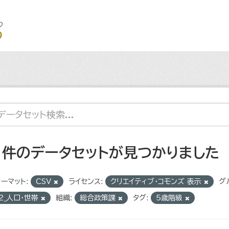
1 件のデータセットが見つかりました
ーマット:
CSV
ライセンス:
クリエイティブ・コモンズ 表示
グ
2_人口・世帯
組織:
総合政策課
タグ:
5歳階級