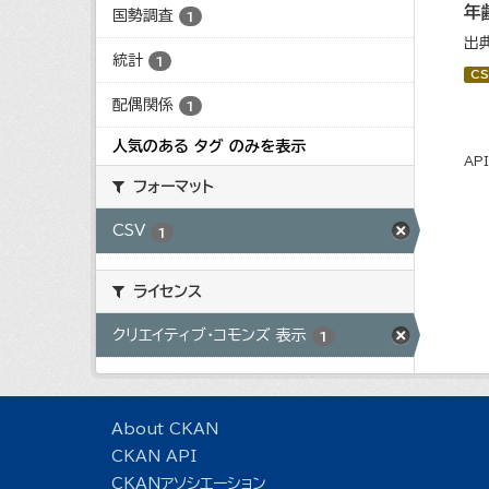
年
国勢調査
1
出
統計
1
CS
配偶関係
1
人気のある タグ のみを表示
AP
フォーマット
CSV
1
ライセンス
クリエイティブ・コモンズ 表示
1
About CKAN
CKAN API
CKANアソシエーション