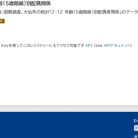
齢（５歳階級）別配偶関係
典：国勢調査。大仙市の統計「2-12 年齢（5歳階級）別配偶者関係」のデー
V
I Keyを使ってこのレジストリーにもアクセス可能です
API
(see
APIドキュメント
).
P
言