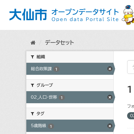
ス
キ
ッ
プ
し
て
内
データセット
容
へ
組織
総合政策課
1
グループ
02_人口・世帯
1
フォ
タグ
0
5歳階級
1